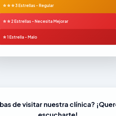
⭐⭐⭐
3 Estrellas - Regular
⭐⭐
2 Estrellas - Necesita Mejorar
⭐
1 Estrella - Malo
as de visitar nuestra clínica? ¡Qu
escucharte!