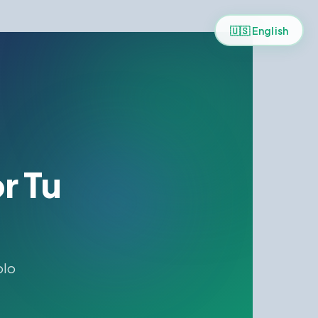
🇺🇸 English
r Tu
olo