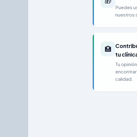
🎁
Puedes us
nuestros 
Contrib
🏥
tu clínic
Tu opinió
encontrar
calidad.