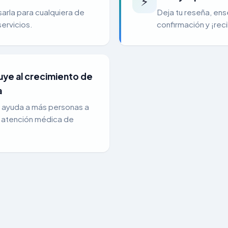
⚡
arla para cualquiera de
Deja tu reseña, ens
servicios.
confirmación y ¡reci
uye al crecimiento de
a
n ayuda a más personas a
 atención médica de