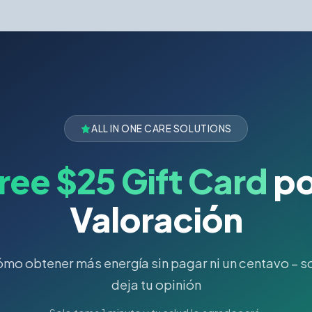
ALL IN ONE CARE SOLUTIONS
ree $25 Gift Card
po
Valoración
mo obtener más energía sin pagar ni un centavo – s
deja tu opinión