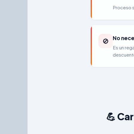
Proceso s
No nece
🚫
Es un rega
descuent
💪 Car