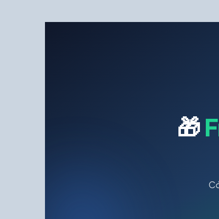
🎁
F
Có