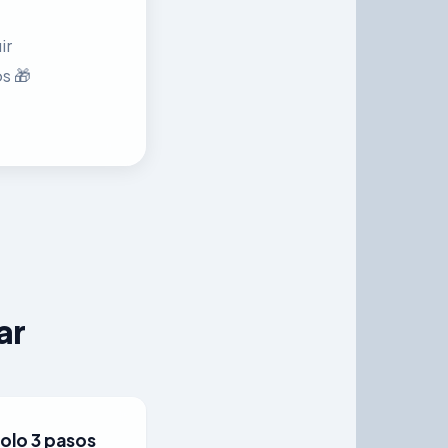
ir
s 🎁
ar
solo 3 pasos