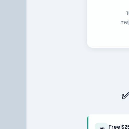
T
mej
✅
Free $25