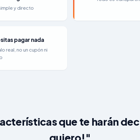
imple y directo
sitas pagar nada
lo real, no un cupón ni
o
acterísticas que te harán deci
quiero!"