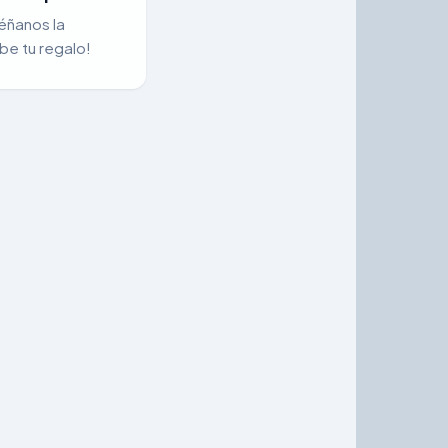
éñanos la
be tu regalo!