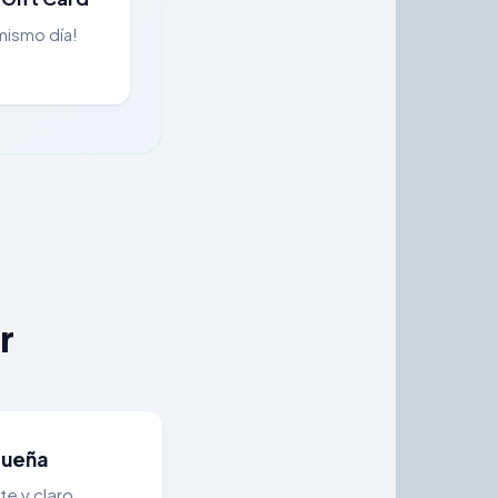
 mismo día!
r
queña
e y claro