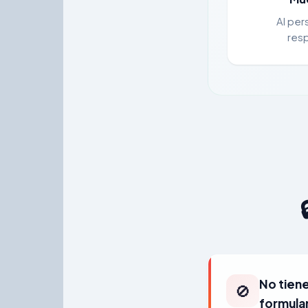
Al per
res
No tiene
🚫
formular