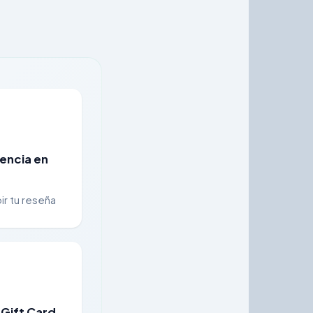
encia en
ir tu reseña
 Gift Card