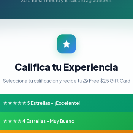
Solo toma 1 minuto y tu salud lo agradecerá.
Califica tu Experiencia
Selecciona tu calificación y recibe tu 🎁 Free $25 Gift Card
⭐⭐⭐⭐⭐
5 Estrellas - ¡Excelente!
⭐⭐⭐⭐
4 Estrellas - Muy Bueno