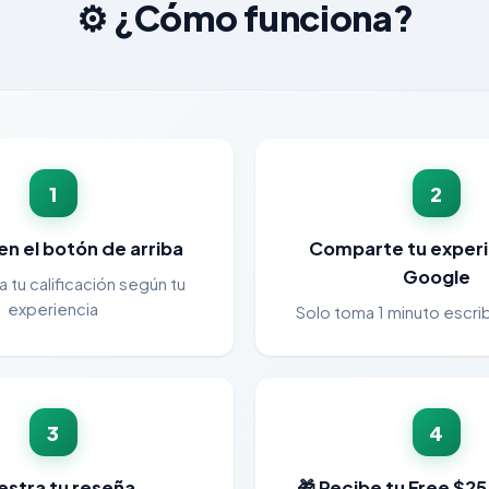
⚙️ ¿Cómo funciona?
1
2
 en el botón de arriba
Comparte tu experi
Google
 tu calificación según tu
experiencia
Solo toma 1 minuto escrib
3
4
stra tu reseña
🎁 Recibe tu Free $25