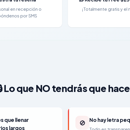
sonal en recepción o
¡Totalmente gratis y el
póndenos por SMS
🔒 Lo que NO tendrás que hace
s que llenar
No hay letra pe
🚫
ios largos
Todo es transparent